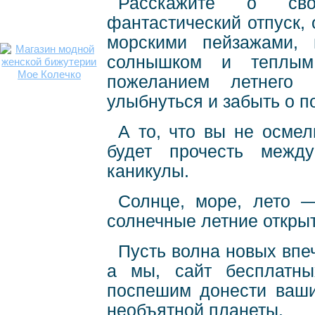
Расскажите о св
фантастический отпуск, 
морскими пейзажами, 
солнышком и теплым
пожеланием летнего 
улыбнуться и забыть о п
А то, что вы не осмел
будет прочесть межд
каникулы.
Солнце, море, лето —
солнечные летние открыт
Пусть волна новых впеч
а мы, сайт бесплатн
поспешим донести ваши
необъятной планеты.