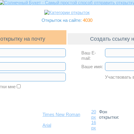
Открыток на сайте:
4030
открытку на почту
Создать ссылку н
Ваш E-
mail:
Ваше имя:
Участвовать 
ытки мне
20
Фон
Times New Roman
px
открытки:
16
Arial
px