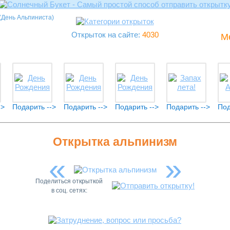
День Альпиниста)
Открыток на сайте:
4030
М
->
Подарить -->
Подарить -->
Подарить -->
Подарить -->
Под
Открытка альпинизм
«
»
Поделиться открыткой
в соц. сетях: