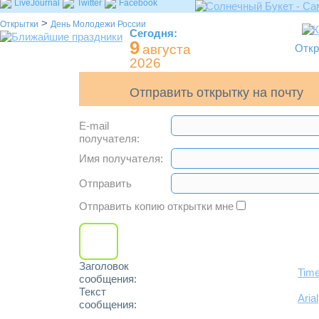
LiveJournal
Twitter
Facebook
>
Открытки
День Молодежи России
Сегодня:
9
августа
Откр
2026
Отправить открытку на почту
E-mail
получателя:
Имя получателя:
Отправить
Отправить копию открытки мне
Заголовок
Tim
сообщения:
Текст
Arial
сообщения: