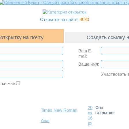
Открыток на сайте:
4030
открытку на почту
Создать ссылку н
Ваш E-
mail:
Ваше имя:
Участвовать 
ытки мне
20
Фон
Times New Roman
px
открытки:
16
Arial
px