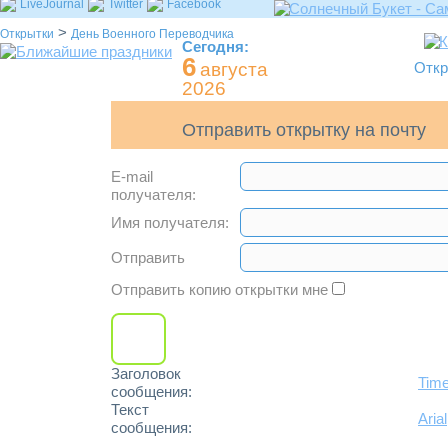
LiveJournal
Twitter
Facebook
>
Открытки
День Военного Переводчика
Сегодня:
6
августа
Откр
2026
Отправить открытку на почту
E-mail
получателя:
Имя получателя:
Отправить
Отправить копию открытки мне
Заголовок
Tim
сообщения:
Текст
Arial
сообщения: