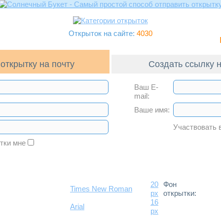
Открыток на сайте:
4030
открытку на почту
Создать ссылку н
Ваш E-
mail:
Ваше имя:
Участвовать 
ытки мне
20
Фон
Times New Roman
px
открытки:
16
Arial
px