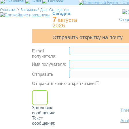
LiveJournal
Twitter
Facebook
>
Открытки
Всемирный День Стандартов
Сегодня:
7
августа
Откр
2026
Отправить открытку на почту
E-mail
получателя:
Имя получателя:
Отправить
Отправить копию открытки мне
Заголовок
Tim
сообщения:
Текст
Arial
сообщения: