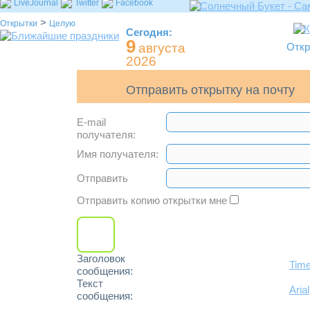
LiveJournal
Twitter
Facebook
>
Открытки
Целую
Сегодня:
9
августа
Откр
2026
Отправить открытку на почту
E-mail
получателя:
Имя получателя:
Отправить
Отправить копию открытки мне
Заголовок
Tim
сообщения:
Текст
Arial
сообщения: