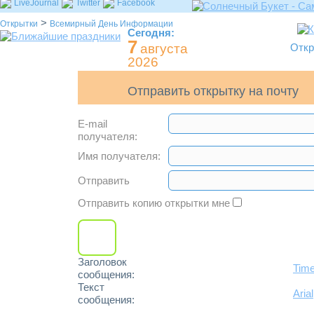
LiveJournal
Twitter
Facebook
>
Открытки
Всемирный День Информации
Сегодня:
7
августа
Откр
2026
Отправить открытку на почту
E-mail
получателя:
Имя получателя:
Отправить
Отправить копию открытки мне
Заголовок
Tim
сообщения:
Текст
Arial
сообщения: