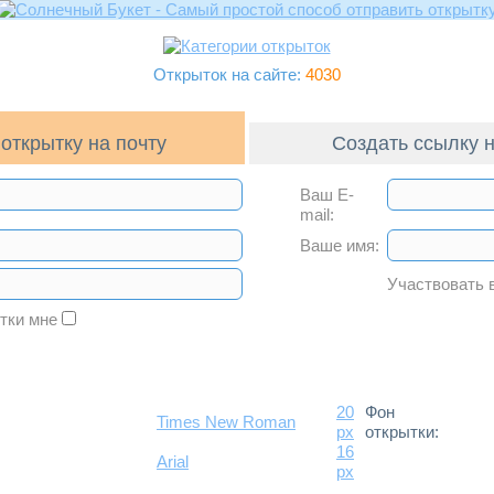
Открыток на сайте:
4030
открытку на почту
Создать ссылку н
Ваш E-
mail:
Ваше имя:
Участвовать 
ытки мне
20
Фон
Times New Roman
px
открытки:
16
Arial
px