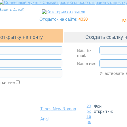
 Защиты Детей)
Открыток на сайте:
4030
М
открытку на почту
Создать ссылку н
Ваш E-
mail:
Ваше имя:
Участвовать 
ытки мне
20
Фон
Times New Roman
px
открытки:
16
Arial
px