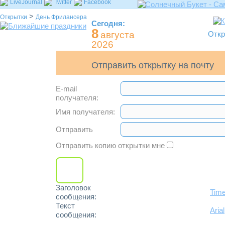
LiveJournal
Twitter
Facebook
>
Открытки
День Фрилансера
Сегодня:
8
августа
Откр
2026
Отправить открытку на почту
E-mail
получателя:
Имя получателя:
Отправить
Отправить копию открытки мне
Заголовок
Tim
сообщения:
Текст
Arial
сообщения: