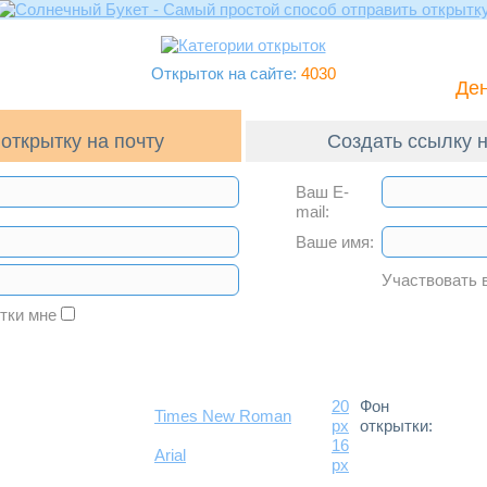
Открыток на сайте:
4030
Ден
открытку на почту
Создать ссылку н
Ваш E-
mail:
Ваше имя:
Участвовать 
ытки мне
20
Фон
Times New Roman
px
открытки:
16
Arial
px