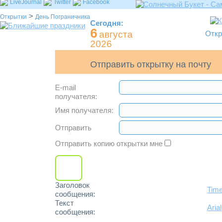
LiveJournal
Twitter
Facebook
>
Открытки
День Пограничника
Сегодня:
6
августа
Откр
2026
Отправить открытку на почту
E-mail
получателя:
Имя получателя:
Отправить
Отправить копию открытки мне
Заголовок
Tim
сообщения:
Текст
Arial
сообщения: